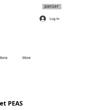
panier
Log In
tions
More
et PEAS