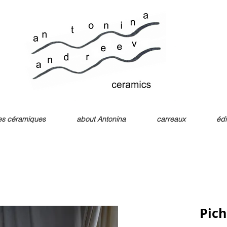
les céramiques
about Antonina
carreaux
édi
Pich